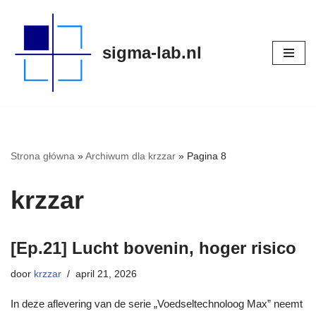
Meteen
sigma-lab.nl
naar
de
inhoud
Strona główna
»
Archiwum dla krzzar
»
Pagina 8
krzzar
[Ep.21] Lucht bovenin, hoger risico
door
krzzar
april 21, 2026
In deze aflevering van de serie „Voedseltechnoloog Max” neemt