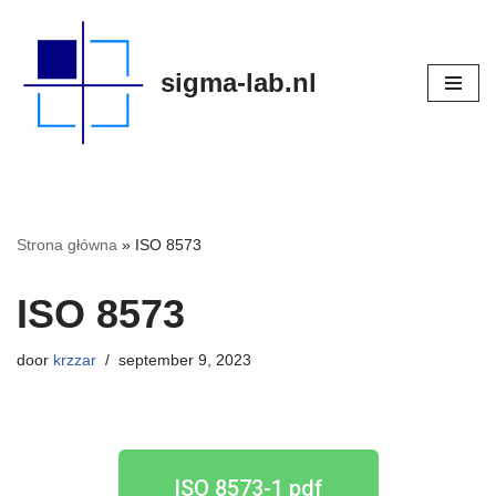
Meteen
sigma-lab.nl
naar
de
inhoud
Strona główna
»
ISO 8573
ISO 8573
door
krzzar
september 9, 2023
ISO 8573-1 pdf