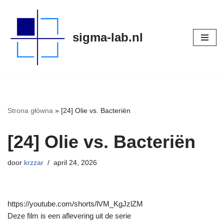
Meteen
sigma-lab.nl
naar
de
inhoud
Strona główna
»
[24] Olie vs. Bacteriën
[24] Olie vs. Bacteriën
door
krzzar
april 24, 2026
https://youtube.com/shorts/lVM_KgJzlZM
Deze film is een aflevering uit de serie