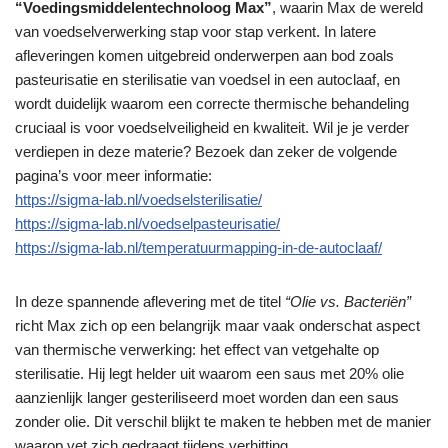
“Voedingsmiddelentechnoloog Max”
, waarin Max de wereld
van voedselverwerking stap voor stap verkent. In latere
afleveringen komen uitgebreid onderwerpen aan bod zoals
pasteurisatie en sterilisatie van voedsel in een autoclaaf, en
wordt duidelijk waarom een correcte thermische behandeling
cruciaal is voor voedselveiligheid en kwaliteit. Wil je je verder
verdiepen in deze materie? Bezoek dan zeker de volgende
pagina’s voor meer informatie:
https://sigma-lab.nl/voedselsterilisatie/
https://sigma-lab.nl/voedselpasteurisatie/
https://sigma-lab.nl/temperatuurmapping-in-de-autoclaaf/
In deze spannende aflevering met de titel
“Olie vs. Bacteriën”
richt Max zich op een belangrijk maar vaak onderschat aspect
van thermische verwerking: het effect van vetgehalte op
sterilisatie. Hij legt helder uit waarom een saus met 20% olie
aanzienlijk langer gesteriliseerd moet worden dan een saus
zonder olie. Dit verschil blijkt te maken te hebben met de manier
waarop vet zich gedraagt tijdens verhitting.