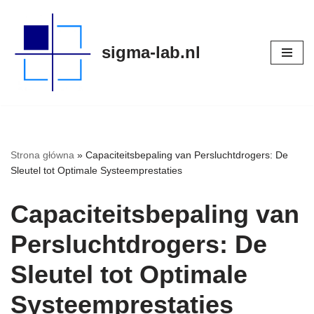
Meteen
sigma-lab.nl
naar
de
inhoud
Strona główna
»
Capaciteitsbepaling van Persluchtdrogers: De
Sleutel tot Optimale Systeemprestaties
Capaciteitsbepaling van
Persluchtdrogers: De
Sleutel tot Optimale
Systeemprestaties