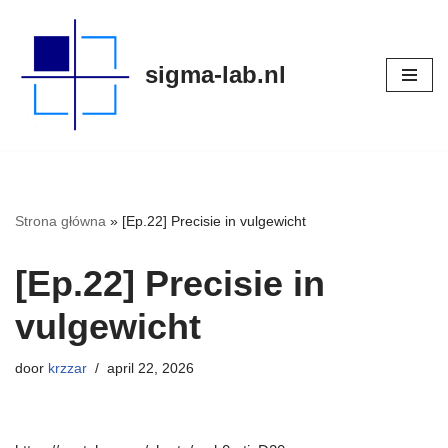
Meteen
sigma-lab.nl
naar
de
inhoud
Strona główna
»
[Ep.22] Precisie in vulgewicht
[Ep.22] Precisie in
vulgewicht
door
krzzar
april 22, 2026