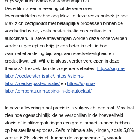
https://youtube.com/shorts/nmb0mtjcD20
Deze film is een aflevering uit de serie over
levensmiddelentechnoloog Max. In deze reeks ontdek je hoe
Max zich bezighoudt met belangrijke processen binnen de
voedselindustrie, zoals pasteurisatie en sterilisatie in
autoclaven. In latere afleveringen worden deze onderwerpen
verder uitgediept en krijg je een beter inzicht in hoe
warmtebehandeling bijdraagt aan voedselveiligheid en
productkwaliteit. Wil je je alvast verder verdiepen in deze
thema’s? Bezoek dan de volgende websites:
https://sigma-
lab.nl/voedselsterilisatie/
,
https://sigma-
lab.nl/voedselpasteurisatie/
en
https://sigma-
lab.nl/temperatuurmapping-in-de-autoclaaf/
.
In deze aflevering staat precisie in vulgewicht centraal. Max laat
zien hoe ogenschijnlijk kleine verschillen in de hoeveelheid
vloeistof in blikverpakkingen een grote impact kunnen hebben
op het sterilisatieproces. Zelfs minimale afwijkingen, zoals 5,8%
versus 6,2% vloeistof, kunnen de zogenoemde F₀-waarde