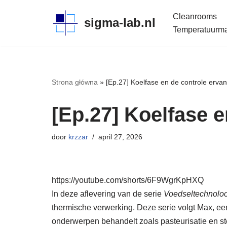
Cleanrooms
sigma-lab.nl
Meteen
Temperatuurmap
naar
de
inhoud
Strona główna
»
[Ep.27] Koelfase en de controle ervan
[Ep.27] Koelfase e
door
krzzar
april 27, 2026
https://youtube.com/shorts/6F9WgrKpHXQ
In deze aflevering van de serie
Voedseltechnolo
thermische verwerking. Deze serie volgt Max, ee
onderwerpen behandelt zoals pasteurisatie en ster