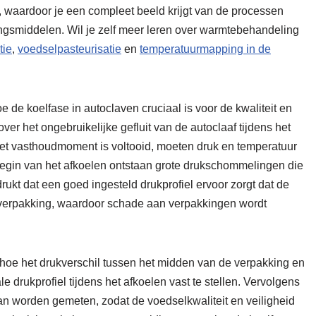
 waardoor je een compleet beeld krijgt van de processen
ingsmiddelen. Wil je zelf meer leren over warmtebehandeling
tie
,
voedselpasteurisatie
en
temperatuurmapping in de
e de koelfase in autoclaven cruciaal is voor de kwaliteit en
over het ongebruikelijke gefluit van de autoclaaf tijdens het
et vasthoudmoment is voltooid, moeten druk en temperatuur
begin van het afkoelen ontstaan grote drukschommelingen die
t dat een goed ingesteld drukprofiel ervoor zorgt dat de
 de verpakking, waardoor schade aan verpakkingen wordt
x hoe het drukverschil tussen het midden van de verpakking en
drukprofiel tijdens het afkoelen vast te stellen. Vervolgens
an worden gemeten, zodat de voedselkwaliteit en veiligheid