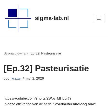
Meteen
sigma-lab.nl
naar
de
inhoud
Strona główna
»
[Ep.32] Pasteurisatie
[Ep.32] Pasteurisatie
door
krzzar
mei 2, 2026
https://youtube.com/shorts/2WoyrMHcgRY
In deze aflevering van de serie
“Voedseltechnoloog Max”