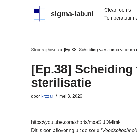
Cleanrooms
sigma-lab.nl
Meteen
Temperatuurmap
naar
de
inhoud
Strona główna
»
[Ep.38] Scheiding van zones voor en na
[Ep.38] Scheiding
sterilisatie
door
krzzar
mei 8, 2026
https://youtube.com/shorts/moaSiJDMlmk
Dit is een aflevering uit de serie
“Voedseltechnol