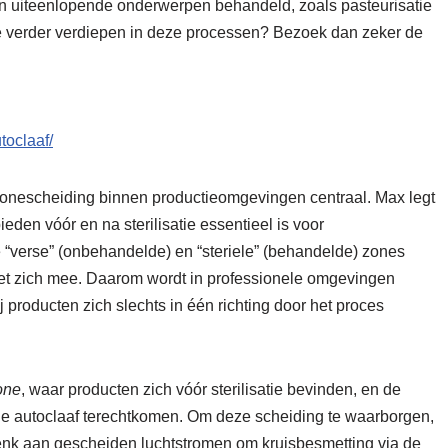
en uiteenlopende onderwerpen behandeld, zoals pasteurisatie
e je verder verdiepen in deze processen? Bezoek dan zeker de
toclaaf/
n zonescheiding binnen productieomgevingen centraal. Max legt
den vóór en na sterilisatie essentieel is voor
verse” (onbehandelde) en “steriele” (behandelde) zones
met zich mee. Daarom wordt in professionele omgevingen
 producten zich slechts in één richting door het proces
one
, waar producten zich vóór sterilisatie bevinden, en de
de autoclaaf terechtkomen. Om deze scheiding te waarborgen,
nk aan gescheiden luchtstromen om kruisbesmetting via de