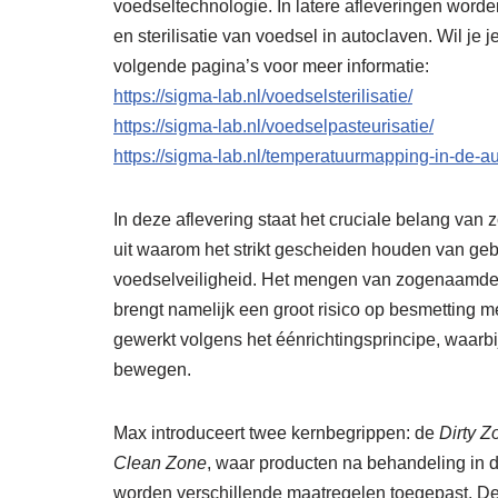
voedseltechnologie. In latere afleveringen word
en sterilisatie van voedsel in autoclaven. Wil j
volgende pagina’s voor meer informatie:
https://sigma-lab.nl/voedselsterilisatie/
https://sigma-lab.nl/voedselpasteurisatie/
https://sigma-lab.nl/temperatuurmapping-in-de-au
In deze aflevering staat het cruciale belang va
uit waarom het strikt gescheiden houden van gebie
voedselveiligheid. Het mengen van zogenaamde “
brengt namelijk een groot risico op besmetting 
gewerkt volgens het éénrichtingsprincipe, waarbij
bewegen.
Max introduceert twee kernbegrippen: de
Dirty Z
Clean Zone
, waar producten na behandeling in 
worden verschillende maatregelen toegepast. De