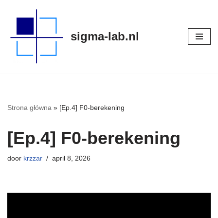
Meteen
sigma-lab.nl
naar
de
inhoud
Strona główna
»
[Ep.4] F0-berekening
[Ep.4] F0-berekening
door
krzzar
april 8, 2026