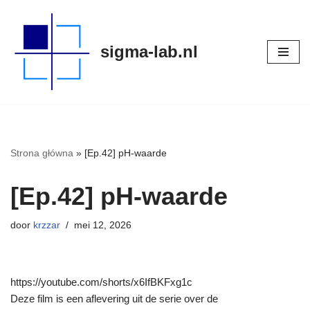
Meteen
sigma-lab.nl
naar
de
inhoud
Strona główna
»
[Ep.42] pH-waarde
[Ep.42] pH-waarde
door
krzzar
mei 12, 2026
https://youtube.com/shorts/x6IfBKFxg1c
Deze film is een aflevering uit de serie over de