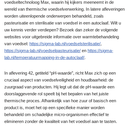
voedseltechnoloog Max, waarin hij kijkers meeneemt in de
wereld van thermische voedselverwerking. In latere afleveringen
worden uiteenlopende onderwerpen behandeld, zoals
pasteurisatie en sterilisatie van voedsel in een autoclaaf. Wilt u
uw kennis verder verdiepen? Bezoek dan zeker de volgende
websites voor uitgebreide informatie over warmtebehandeling
van voedsel:
https://sigma-lab.nl/voedselsterilisatie/
,
https://sigma-lab.nl/voedselpasteurisatie/
en
https://sigma-
lab.nl/temperatuurmapping-in-de-autoclaaf/
.
In aflevering 42, getiteld “pH-waarde”, richt Max zich op een
cruciaal aspect van voedselveiligheid en houdbaarheid: de
zuurgraad van producten. Hij legt uit dat de pH-waarde een
doorslaggevende rol speelt bij het bepalen van het juiste
thermische proces. Afhankelijk van hoe zuur of basisch een
product is, moet het op een specifieke manier worden
behandeld om schadelijke micro-organismen effectief te
elimineren zonder de kwaliteit van het voedsel aan te tasten.