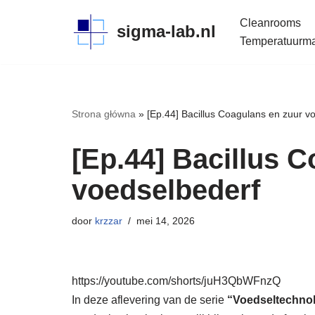
Cleanrooms
sigma-lab.nl
Meteen
Temperatuurmap
naar
de
inhoud
Strona główna
»
[Ep.44] Bacillus Coagulans en zuur v
[Ep.44] Bacillus 
voedselbederf
door
krzzar
mei 14, 2026
https://youtube.com/shorts/juH3QbWFnzQ
In deze aflevering van de serie
“Voedseltechno