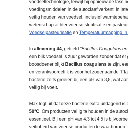
voedseltechnologie, terwijl hij opnieuw de fascin
voedingsmiddelen in de autoclaaf verkent. In late
veilig houden van voedsel, inclusief warmtebeha
wetenschap achter voedselsterilisatie en pasteu
Voedselpasteurisatie
en
Temperatuurmapping in 
In
aflevering 44
, getiteld
“Bacillus Coagulans en
een blik voedsel is zuur geworden zonder dat er 
boosdoener blijkt
Bacillus coagulans
te zijn, e
en verantwoordelijk is voor het zogenaamde “Flat
bacterie zelfs groeien bij een pH van 3,8, wat aa
veilig bij voelt.
Max legt uit dat deze bacterie extra uitdagend is 
50°C
. Om producten veilig te houden in de auto
essentieel. Bij een pH van 4,3 tot 4,5 is bijvoor
veiligheid van voedselproducten te waarborgen. Dan