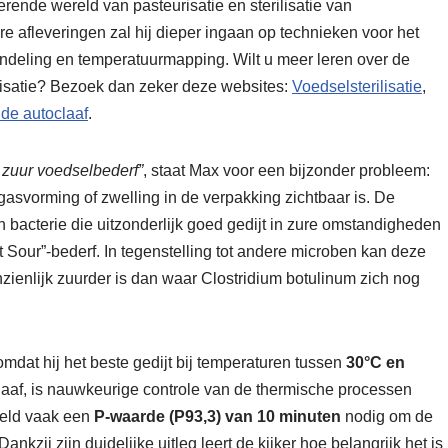
erende wereld van pasteurisatie en sterilisatie van
re afleveringen zal hij dieper ingaan op technieken voor het
ndeling en temperatuurmapping. Wilt u meer leren over de
risatie? Bezoek dan zeker deze websites:
Voedselsterilisatie
,
de autoclaaf
.
 zuur voedselbederf”
, staat Max voor een bijzonder probleem:
gasvorming of zwelling in de verpakking zichtbaar is. De
en bacterie die uitzonderlijk goed gedijt in zure omstandigheden
 Sour”-bederf. In tegenstelling tot andere microben kan deze
nzienlijk zuurder is dan waar Clostridium botulinum zich nog
omdat hij het beste gedijt bij temperaturen tussen
30°C en
claaf, is nauwkeurige controle van de thermische processen
beeld vaak een
P-waarde (P93,3) van 10 minuten
nodig om de
kzij zijn duidelijke uitleg leert de kijker hoe belangrijk het is