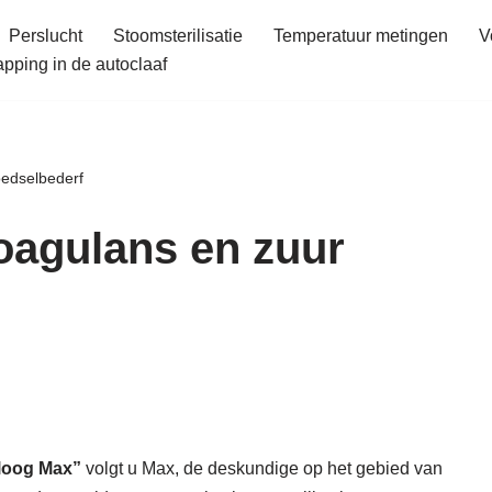
Perslucht
Stoomsterilisatie
Temperatuur metingen
V
ping in de autoclaaf
oedselbederf
Coagulans en zuur
loog Max”
volgt u Max, de deskundige op het gebied van