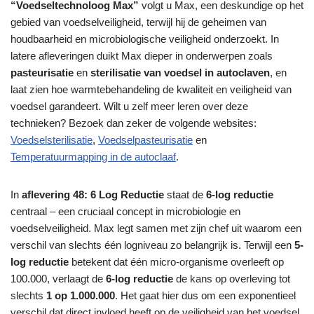
“Voedseltechnoloog Max”
volgt u Max, een deskundige op het
gebied van voedselveiligheid, terwijl hij de geheimen van
houdbaarheid en microbiologische veiligheid onderzoekt. In
latere afleveringen duikt Max dieper in onderwerpen zoals
pasteurisatie
en
sterilisatie van voedsel in autoclaven
, en
laat zien hoe warmtebehandeling de kwaliteit en veiligheid van
voedsel garandeert. Wilt u zelf meer leren over deze
technieken? Bezoek dan zeker de volgende websites:
Voedselsterilisatie
,
Voedselpasteurisatie
en
Temperatuurmapping in de autoclaaf
.
In
aflevering 48: 6 Log Reductie
staat de
6-log reductie
centraal – een cruciaal concept in microbiologie en
voedselveiligheid. Max legt samen met zijn chef uit waarom een
verschil van slechts één logniveau zo belangrijk is. Terwijl een
5-
log reductie
betekent dat één micro-organisme overleeft op
100.000, verlaagt de
6-log reductie
de kans op overleving tot
slechts
1 op 1.000.000
. Het gaat hier dus om een exponentieel
verschil dat direct invloed heeft op de veiligheid van het voedsel