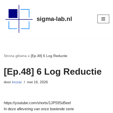
Meteen
sigma-lab.nl
naar
de
inhoud
Strona główna
»
[Ep.48] 6 Log Reductie
[Ep.48] 6 Log Reductie
door
krzzar
mei 16, 2026
https://youtube.com/shorts/1JP59Sd5eeI
In deze aflevering van onze boeiende serie