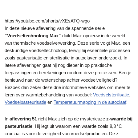
https://youtube.com/shorts/vXEsATQ-wgo
In deze nieuwe aflevering van de spannende serie
“Voedseltechnoloog Max”
duikt Max opnieuw in de wereld
van thermische voedselverwerking. Deze serie volgt Max, een
deskundige voedseltechnoloog, terwijl hij essentiële processen
zoals pasteurisatie en sterilisatie in autoclaven onderzoekt. In
latere afleveringen gaat hij nog dieper in op praktische
toepassingen en berekeningen rondom deze processen. Ben je
benieuwd naar de wetenschap achter voedselveiligheid?
Bezoek dan zeker deze drie informatieve websites om meer te
leren over warmtebehandeling van voedsel:
Voedselsterilisatie
,
Voedselpasteurisatie
en
Temperatuurmapping in de autoclaaf
.
In
aflevering 51
richt Max zich op de mysterieuze
z-waarde bij
pasteurisatie
. Hij legt uit waarom een waarde zoals 8,3 °C
cruciaal is voor de veiligheid van voedselproducten. De z-