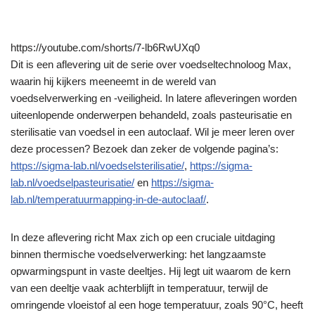
https://youtube.com/shorts/7-lb6RwUXq0
Dit is een aflevering uit de serie over voedseltechnoloog Max,
waarin hij kijkers meeneemt in de wereld van
voedselverwerking en -veiligheid. In latere afleveringen worden
uiteenlopende onderwerpen behandeld, zoals pasteurisatie en
sterilisatie van voedsel in een autoclaaf. Wil je meer leren over
deze processen? Bezoek dan zeker de volgende pagina’s:
https://sigma-lab.nl/voedselsterilisatie/
,
https://sigma-
lab.nl/voedselpasteurisatie/
en
https://sigma-
lab.nl/temperatuurmapping-in-de-autoclaaf/
.
In deze aflevering richt Max zich op een cruciale uitdaging
binnen thermische voedselverwerking: het langzaamste
opwarmingspunt in vaste deeltjes. Hij legt uit waarom de kern
van een deeltje vaak achterblijft in temperatuur, terwijl de
omringende vloeistof al een hoge temperatuur, zoals 90°C, heeft