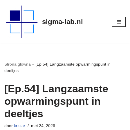
Meteen
sigma-lab.nl
naar
de
inhoud
Strona główna
»
[Ep.54] Langzaamste opwarmingspunt in
deeltjes
[Ep.54] Langzaamste
opwarmingspunt in
deeltjes
door
krzzar
mei 24, 2026