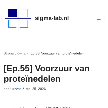
Meteen
sigma-lab.nl
naar
de
inhoud
Strona główna
»
[Ep.55] Voorzuur van proteïnedelen
[Ep.55] Voorzuur van
proteïnedelen
door
krzzar
mei 25, 2026