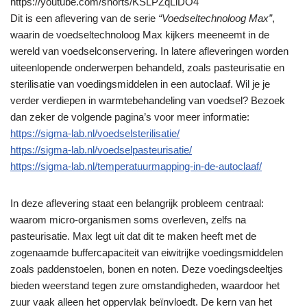
https://youtube.com/shorts/KSLPZqLlDO4
Dit is een aflevering van de serie
“Voedseltechnoloog Max”
,
waarin de voedseltechnoloog Max kijkers meeneemt in de
wereld van voedselconservering. In latere afleveringen worden
uiteenlopende onderwerpen behandeld, zoals pasteurisatie en
sterilisatie van voedingsmiddelen in een autoclaaf. Wil je je
verder verdiepen in warmtebehandeling van voedsel? Bezoek
dan zeker de volgende pagina’s voor meer informatie:
https://sigma-lab.nl/voedselsterilisatie/
https://sigma-lab.nl/voedselpasteurisatie/
https://sigma-lab.nl/temperatuurmapping-in-de-autoclaaf/
In deze aflevering staat een belangrijk probleem centraal:
waarom micro-organismen soms overleven, zelfs na
pasteurisatie. Max legt uit dat dit te maken heeft met de
zogenaamde buffercapaciteit van eiwitrijke voedingsmiddelen
zoals paddenstoelen, bonen en noten. Deze voedingsdeeltjes
bieden weerstand tegen zure omstandigheden, waardoor het
zuur vaak alleen het oppervlak beïnvloedt. De kern van het