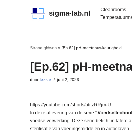
Cleanrooms
sigma-lab.nl
Meteen
Temperatuurmap
naar
de
inhoud
Strona główna
»
[Ep.62] pH-meetnauwkeurigheid
[Ep.62] pH-meetn
door
krzzar
juni 2, 2026
https://youtube.com/shorts/atitzRRjm-U
In deze aflevering van de serie
“Voedseltechno
voedselverwerking. Deze serie belicht in latere 
sterilisatie van voedingsmiddelen in autoclaven. 