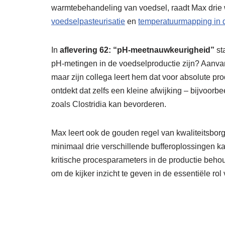
warmtebehandeling van voedsel, raadt Max drie
voedselpasteurisatie
en
temperatuurmapping in d
In
aflevering 62: “pH-meetnauwkeurigheid”
st
pH-metingen in de voedselproductie zijn? Aanvan
maar zijn collega leert hem dat voor absolute pr
ontdekt dat zelfs een kleine afwijking – bijvoorbe
zoals Clostridia kan bevorderen.
Max leert ook de gouden regel van kwaliteitsbor
minimaal drie verschillende bufferoplossingen 
kritische procesparameters in de productie behou
om de kijker inzicht te geven in de essentiële r