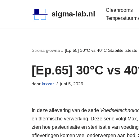
Cleanrooms
sigma-lab.nl
Meteen
Temperatuurmap
naar
de
inhoud
Strona główna
»
[Ep.65] 30°C vs 40°C Stabiliteitstests
[Ep.65] 30°C vs 40°
door
krzzar
juni 5, 2026
In deze aflevering van de serie
Voedseltechnolo
en thermische verwerking. Deze serie volgt Max,
zien hoe pasteurisatie en sterilisatie van voedin
afleveringen komen veel onderwerpen aan bod, z