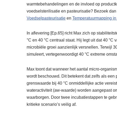
warmtebehandelingen en de invloed op productkwa
voedselsterilisatie en pasteurisatie? Bezoek da
Voedselpasteurisatie
en
Temperatuurmapping in 
In aflevering [Ep.65] richt Max zich op stabilitei
°C en 40 °C centraal staat. Hij legt uit dat 40 
microbiële groei aanzienlijk versnellen. Terwij
simuleert, vertegenwoordigt 40 °C extreme omsta
Max toont dat wanneer het aantal micro-organismen
wordt beschouwd. Dit betekent dat zelfs als een pr
grenswaarde bij 40 °C onmiddellijke actie vereis
wateractiviteit (aw-waarde) worden aangepast om
waarborgen. Door twee incubatiestappen te gebr
kritieke scenario’s veilig af.