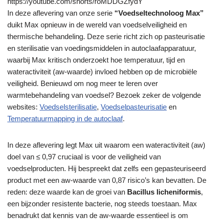
https://youtube.com/shorts/roMDDGZfydY
In deze aflevering van onze serie
“Voedseltechnoloog Max”
duikt Max opnieuw in de wereld van voedselveiligheid en
thermische behandeling. Deze serie richt zich op pasteurisatie
en sterilisatie van voedingsmiddelen in autoclaafapparatuur,
waarbij Max kritisch onderzoekt hoe temperatuur, tijd en
wateractiviteit (aw-waarde) invloed hebben op de microbiële
veiligheid. Benieuwd om nog meer te leren over
warmtebehandeling van voedsel? Bezoek zeker de volgende
websites:
Voedselsterilisatie
,
Voedselpasteurisatie
en
Temperatuurmapping in de autoclaaf
.
In deze aflevering legt Max uit waarom een wateractiviteit (aw)
doel van ≤ 0,97 cruciaal is voor de veiligheid van
voedselproducten. Hij bespreekt dat zelfs een gepasteuriseerd
product met een aw-waarde van 0,87 risico’s kan bevatten. De
reden: deze waarde kan de groei van
Bacillus licheniformis
,
een bijzonder resistente bacterie, nog steeds toestaan. Max
benadrukt dat kennis van de aw-waarde essentieel is om