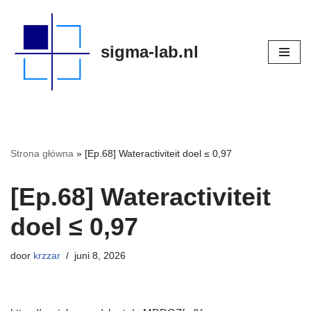
Meteen
sigma-lab.nl
naar
de
inhoud
Strona główna
»
[Ep.68] Wateractiviteit doel ≤ 0,97
[Ep.68] Wateractiviteit
doel ≤ 0,97
door
krzzar
juni 8, 2026