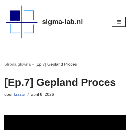
Meteen
sigma-lab.nl
naar
de
inhoud
Strona główna
»
[Ep.7] Gepland Proces
[Ep.7] Gepland Proces
door
krzzar
april 8, 2026