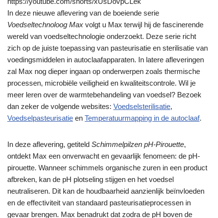
https://youtube.com/shorts/xUsDovpCLek
In deze nieuwe aflevering van de boeiende serie
Voedseltechnoloog Max
volgt u Max terwijl hij de fascinerende
wereld van voedseltechnologie onderzoekt. Deze serie richt
zich op de juiste toepassing van pasteurisatie en sterilisatie van
voedingsmiddelen in autoclaafapparaten. In latere afleveringen
zal Max nog dieper ingaan op onderwerpen zoals thermische
processen, microbiële veiligheid en kwaliteitscontrole. Wil je
meer leren over de warmtebehandeling van voedsel? Bezoek
dan zeker de volgende websites:
Voedselsterilisatie
,
Voedselpasteurisatie
en
Temperatuurmapping in de autoclaaf
.
In deze aflevering, getiteld
Schimmelpilzen pH-Pirouette
,
ontdekt Max een onverwacht en gevaarlijk fenomeen: de pH-
pirouette. Wanneer schimmels organische zuren in een product
afbreken, kan de pH plotseling stijgen en het voedsel
neutraliseren. Dit kan de houdbaarheid aanzienlijk beïnvloeden
en de effectiviteit van standaard pasteurisatieprocessen in
gevaar brengen. Max benadrukt dat zodra de pH boven de