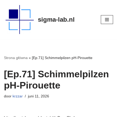
Meteen
sigma-lab.nl
naar
de
inhoud
Strona główna
»
[Ep.71] Schimmelpilzen pH-Pirouette
[Ep.71] Schimmelpilzen
pH-Pirouette
door
krzzar
juni 11, 2026