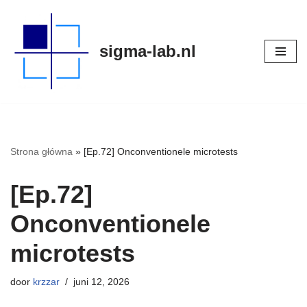
Meteen
sigma-lab.nl
naar
de
inhoud
Strona główna
»
[Ep.72] Onconventionele microtests
[Ep.72]
Onconventionele
microtests
door
krzzar
juni 12, 2026