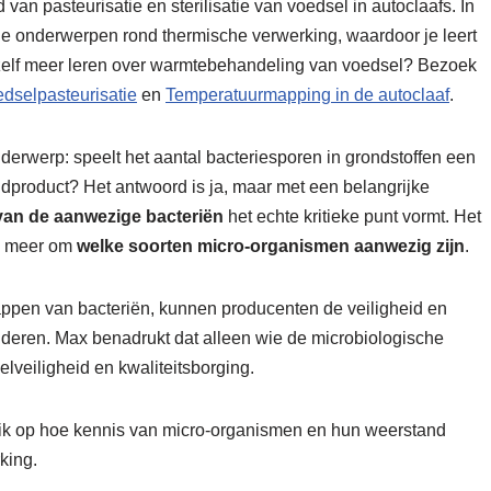
van pasteurisatie en sterilisatie van voedsel in autoclaafs. In
ende onderwerpen rond thermische verwerking, waardoor je leert
e zelf meer leren over warmtebehandeling van voedsel? Bezoek
dselpasteurisatie
en
Temperatuurmapping in de autoclaaf
.
derwerp: speelt het aantal bacteriesporen in grondstoffen een
indproduct? Het antwoord is ja, maar met een belangrijke
van de aanwezige bacteriën
het echte kritieke punt vormt. Het
en meer om
welke soorten micro-organismen aanwezig zijn
.
happen van bacteriën, kunnen producenten de veiligheid en
anderen. Max benadrukt dat alleen wie de microbiologische
elveiligheid en kwaliteitsborging.
lik op hoe kennis van micro-organismen en hun weerstand
king.