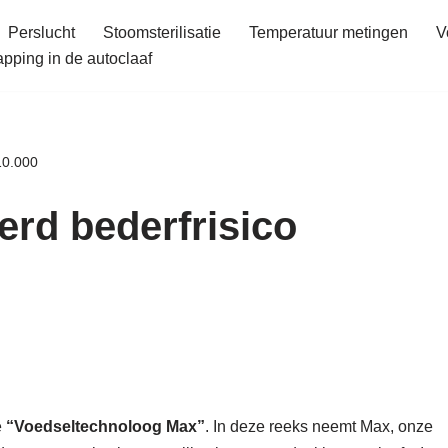
Perslucht
Stoomsterilisatie
Temperatuur metingen
V
ping in de autoclaaf
10.000
erd bederfrisico
e
“Voedseltechnoloog Max”
. In deze reeks neemt Max, onze