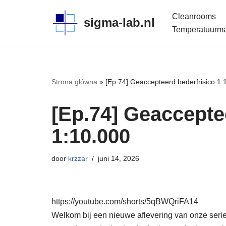
Cleanrooms
sigma-lab.nl
Meteen
Temperatuurmap
naar
de
inhoud
Strona główna
»
[Ep.74] Geaccepteerd bederfrisico 1:
[Ep.74] Geaccepte
1:10.000
door
krzzar
juni 14, 2026
https://youtube.com/shorts/5qBWQriFA14
Welkom bij een nieuwe aflevering van onze seri