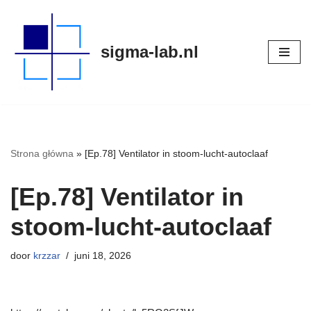
Meteen
sigma-lab.nl
naar
de
inhoud
Strona główna
»
[Ep.78] Ventilator in stoom-lucht-autoclaaf
[Ep.78] Ventilator in
stoom-lucht-autoclaaf
door
krzzar
juni 18, 2026