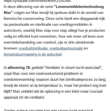
https://youtube.com/shorts/le5RO2SfJWc
In deze aflevering van de serie
“Levensmiddelentechnoloog
Max”
volgen we Max terwijl hij opnieuw duikt in de wereld van
thermische conservering. Deze serie biedt een diepgaande kijk
op pasteurisatie en sterilisatie van voedingsmiddelen in
autoclaven, waarbij Max stap voor stap uitlegt hoe je producten
veilig en efficiënt kunt verwerken. Voor wie meer wil leren over
warmtebehandeling van voedsel, zijn er drie uitstekende
bronnen:
voedselsterilisatie
,
voedselpasteurisatie
en
temperatuurmapping in de autoclaaf
.
In
aflevering 78
, getiteld
“Ventilator in stoom-lucht-autoclaaf”
,
staat Max voor een veelvoorkomend probleem in
voedselverwerking: waarom duurt het sterilisatieproces zo lang,
terwijl de stoom al op temperatuur is, maar het product nog koel
blijft? Max ontdekt dat de oplossing in een klein maar cruciaal
apparaat zit: de ventilator.
Zonder actieve circulatie kan een stoom-lucht-autoclaaf