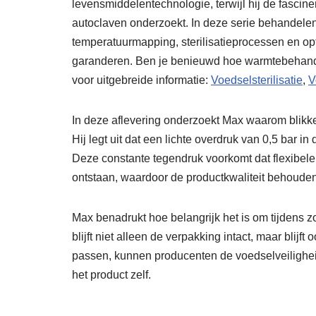
levensmiddelentechnologie, terwijl hij de fascine
autoclaven onderzoekt. In deze serie behandele
temperatuurmapping, sterilisatieprocessen en opt
garanderen. Ben je benieuwd hoe warmtebehandel
voor uitgebreide informatie:
Voedselsterilisatie
,
V
In deze aflevering onderzoekt Max waarom blikke
Hij legt uit dat een lichte overdruk van 0,5 bar 
Deze constante tegendruk voorkomt dat flexibe
ontstaan, waardoor de productkwaliteit behouden b
Max benadrukt hoe belangrijk het is om tijdens z
blijft niet alleen de verpakking intact, maar blijft
passen, kunnen producenten de voedselveilighei
het product zelf.