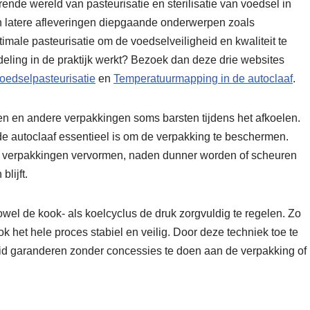
rende wereld van pasteurisatie en sterilisatie van voedsel in
n latere afleveringen diepgaande onderwerpen zoals
imale pasteurisatie om de voedselveiligheid en kwaliteit te
ing in de praktijk werkt? Bezoek dan deze drie websites
oedselpasteurisatie
en
Temperatuurmapping in de autoclaaf
.
n en andere verpakkingen soms barsten tijdens het afkoelen.
in de autoclaaf essentieel is om de verpakking te beschermen.
le verpakkingen vervormen, naden dunner worden of scheuren
lijft.
owel de kook- als koelcyclus de druk zorgvuldig te regelen. Zo
 ook het hele proces stabiel en veilig. Door deze techniek toe te
d garanderen zonder concessies te doen aan de verpakking of