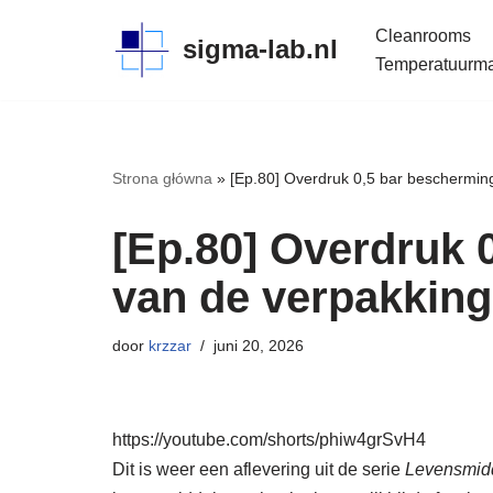
Cleanrooms
sigma-lab.nl
Meteen
Temperatuurmap
naar
de
inhoud
Strona główna
»
[Ep.80] Overdruk 0,5 bar beschermin
[Ep.80] Overdruk 
van de verpakking
door
krzzar
juni 20, 2026
https://youtube.com/shorts/phiw4grSvH4
Dit is weer een aflevering uit de serie
Levensmid