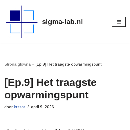
Meteen
sigma-lab.nl
naar
de
inhoud
Strona główna
»
[Ep.9] Het traagste opwarmingspunt
[Ep.9] Het traagste
opwarmingspunt
door
krzzar
april 9, 2026