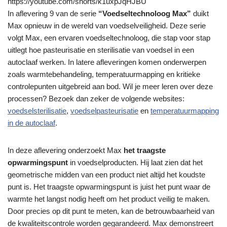
https://youtube.com/shorts/k1uxpJqHJBU
In aflevering 9 van de serie
“Voedseltechnoloog Max”
duikt
Max opnieuw in de wereld van voedselveiligheid. Deze serie
volgt Max, een ervaren voedseltechnoloog, die stap voor stap
uitlegt hoe pasteurisatie en sterilisatie van voedsel in een
autoclaaf werken. In latere afleveringen komen onderwerpen
zoals warmtebehandeling, temperatuurmapping en kritieke
controlepunten uitgebreid aan bod. Wil je meer leren over deze
processen? Bezoek dan zeker de volgende websites:
voedselsterilisatie
,
voedselpasteurisatie
en
temperatuurmapping
in de autoclaaf
.
In deze aflevering onderzoekt Max
het traagste
opwarmingspunt
in voedselproducten. Hij laat zien dat het
geometrische midden van een product niet altijd het koudste
punt is. Het traagste opwarmingspunt is juist het punt waar de
warmte het langst nodig heeft om het product veilig te maken.
Door precies op dit punt te meten, kan de betrouwbaarheid van
de kwaliteitscontrole worden gegarandeerd. Max demonstreert