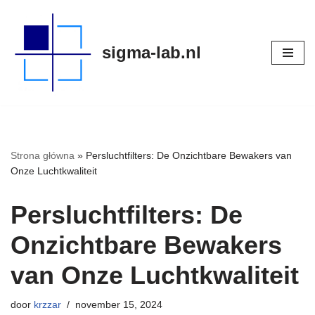
Meteen
sigma-lab.nl
naar
de
inhoud
Strona główna
»
Persluchtfilters: De Onzichtbare Bewakers van
Onze Luchtkwaliteit
Persluchtfilters: De
Onzichtbare Bewakers
van Onze Luchtkwaliteit
door
krzzar
november 15, 2024