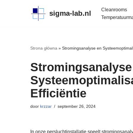
Cleanrooms
sigma-lab.nl
Meteen
Temperatuurmap
naar
de
inhoud
Strona główna
»
Stromingsanalyse en Systeemoptimalisa
Stromingsanalyse
Systeemoptimalisat
Efficiëntie
door
krzzar
september 26, 2024
In onze persluchtinstallatie speelt stromingsanal