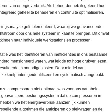
seren van energieverbruik. Als beheerder heb ik geleerd hoe
ïntegreerd geheel te benaderen en continu te optimaliseren.
mingsanalyse geïmplementeerd, waarbij we geavanceerde
tstroom door ons hele systeem in kaart te brengen. Dit omvat
kkingen naar individuele werkstations en processen.
tie was het identificeren van inefficiënties in ons bestaande
derdimensioneerd waren, wat leidde tot hoge drukverliezen,
esulteerde in onnodige kosten. Door middel van
eze knelpunten geïdentificeerd en systematisch aangepakt.
onze compressoren niet optimaal was voor ons variabele
en geavanceerd besturingssysteem dat de compressoren in
 hebben we het energieverbruik aanzienlijk kunnen
spellende algoritmen die anticiperen op piekvragen en de