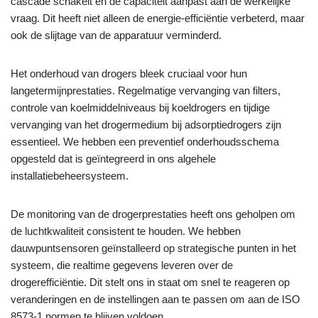
cascade schakelt en de capaciteit aanpast aan de werkelijke
vraag. Dit heeft niet alleen de energie-efficiëntie verbeterd, maar
ook de slijtage van de apparatuur verminderd.
Het onderhoud van drogers bleek cruciaal voor hun
langetermijnprestaties. Regelmatige vervanging van filters,
controle van koelmiddelniveaus bij koeldrogers en tijdige
vervanging van het drogermedium bij adsorptiedrogers zijn
essentieel. We hebben een preventief onderhoudsschema
opgesteld dat is geïntegreerd in ons algehele
installatiebeheersysteem.
De monitoring van de drogerprestaties heeft ons geholpen om
de luchtkwaliteit consistent te houden. We hebben
dauwpuntsensoren geïnstalleerd op strategische punten in het
systeem, die realtime gegevens leveren over de
drogerefficiëntie. Dit stelt ons in staat om snel te reageren op
veranderingen en de instellingen aan te passen om aan de ISO
8573-1 normen te blijven voldoen.