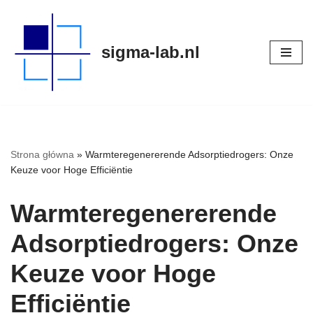
Meteen
sigma-lab.nl
naar
de
inhoud
Strona główna
»
Warmteregenererende Adsorptiedrogers: Onze
Keuze voor Hoge Efficiëntie
Warmteregenererende
Adsorptiedrogers: Onze
Keuze voor Hoge
Efficiëntie