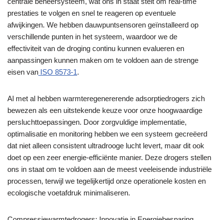
centrale beheersysteem, wat ons in staat stelt om real-time
prestaties te volgen en snel te reageren op eventuele
afwijkingen. We hebben dauwpuntsensoren geïnstalleerd op
verschillende punten in het systeem, waardoor we de
effectiviteit van de droging continu kunnen evalueren en
aanpassingen kunnen maken om te voldoen aan de strenge
eisen van
ISO 8573-1
.
Al met al hebben warmteregenererende adsorptiedrogers zich
bewezen als een uitstekende keuze voor onze hoogwaardige
persluchttoepassingen. Door zorgvuldige implementatie,
optimalisatie en monitoring hebben we een systeem gecreëerd
dat niet alleen consistent ultradrooge lucht levert, maar dit ook
doet op een zeer energie-efficiënte manier. Deze drogers stellen
ons in staat om te voldoen aan de meest veeleisende industriële
processen, terwijl we tegelijkertijd onze operationele kosten en
ecologische voetafdruk minimaliseren.
Compressiewarmtedrogers: Innovatie in Energiebesparing