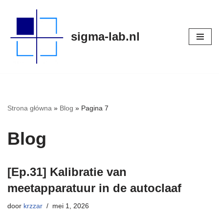
Meteen
sigma-lab.nl
naar
de
inhoud
Strona główna
»
Blog
»
Pagina 7
Blog
[Ep.31] Kalibratie van
meetapparatuur in de autoclaaf
door
krzzar
mei 1, 2026